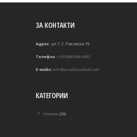
ЗА КОНТАКТИ
Адрес
:
ул. Г. С. Раковски 79 
Телефон
:
(+359)88-844-4062
Е-мейл:
info@junakbaseball.com
КАТЕГОРИИ
Новини
(26)