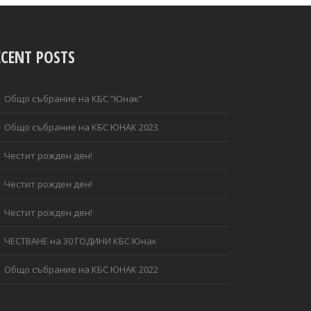
ECENT POSTS
Общо събрание на КБС “Юнак”
Общо събрание на КБС ЮНАК 2023
Честит рожден ден!
Честит рожден ден!
Честит рожден ден!
ЧЕСТВАНЕ на 30 ГОДИНИ КБС Юнак
Общо събрание на КБС ЮНАК 2022