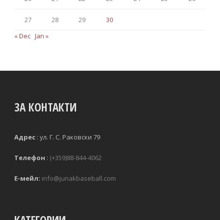
27
28
29
30
« Dec
Jan »
ЗА КОНТАКТИ
Адрес
:
ул. Г. С. Раковски 79 
Телефон
:
(+359)88-844-4062
Е-мейл:
info@junakbaseball.com