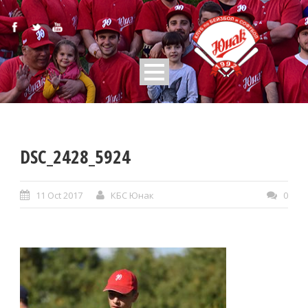
DSC_2428_5924
11 Oct 2017
КБС Юнак
0