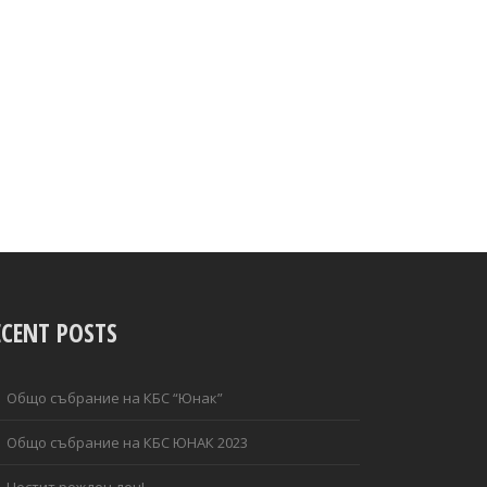
ECENT POSTS
Общо събрание на КБС “Юнак”
Общо събрание на КБС ЮНАК 2023
Честит рожден ден!