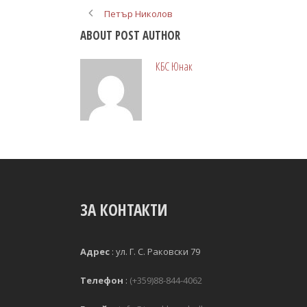
Петър Николов
ABOUT POST AUTHOR
КБС Юнак
ЗА КОНТАКТИ
Адрес
:
ул. Г. С. Раковски 79 
Телефон
:
(+359)88-844-4062