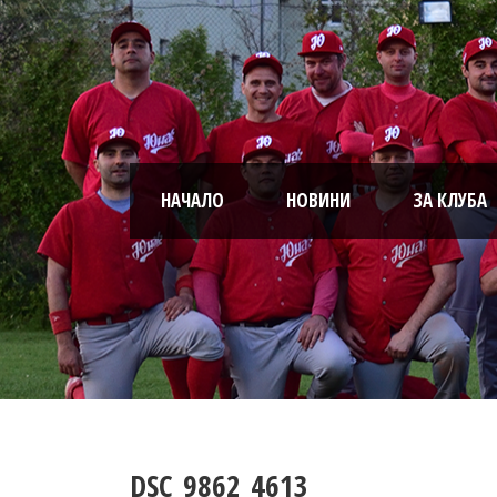
НАЧАЛО
НОВИНИ
ЗА КЛУБА
DSC_9862_4613