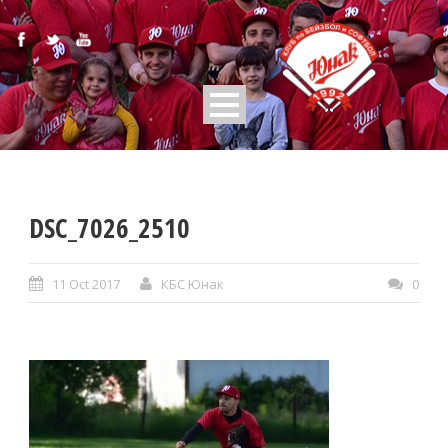
DSC_7026_2510
11 Oct 2017
КБС Юнак
0