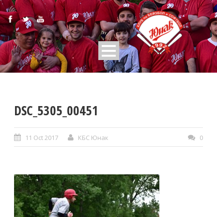
DSC_5305_00451
11 Oct 2017
КБС Юнак
0