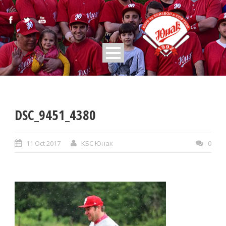
DSC_9451_4380
11 Oct 2017
КБС Юнак
0