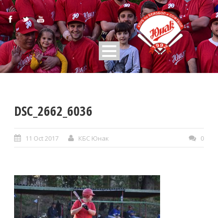
DSC_2662_6036
11 Oct 2017
КБС Юнак
0