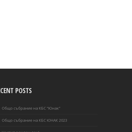
ECENT POSTS
Общо събрание на КБС “Юнак”
Общо събрание на КБС ЮНАК 2023